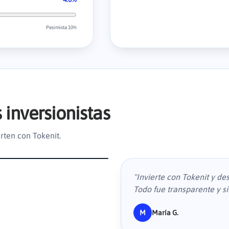
Pesimista 10%
 inversionistas
rten con Tokenit.
"
Invierte con Tokenit y de
Todo fue transparente y si
M
María G.