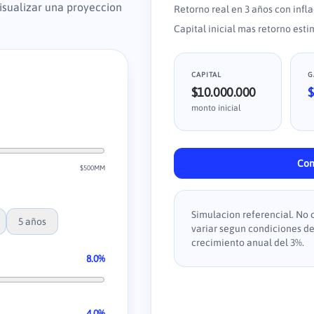
visualizar una proyeccion
Retorno real en
3
años
con infl
Capital inicial mas retorno est
CAPITAL
G
$10.000.000
$
monto inicial
Con
$500MM
Simulacion referencial. No
5
años
variar segun condiciones d
crecimiento anual del 3%.
8.0
%
4.0
%