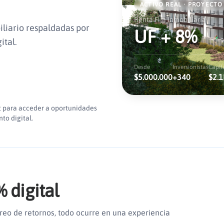
ACTIVO REAL · PROYECTO
Renta Fija Inmobiliaria
liario respaldadas por
UF + 8%
ital.
Desde
Inversionistas
Capit
$5.000.000
+340
$2.1
t para acceder a oportunidades
to digital.
% digital
reo de retornos, todo ocurre en una experiencia