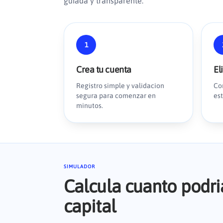
guiada y transparente.
1
Crea tu cuenta
El
Registro simple y validacion
Co
segura para comenzar en
es
minutos.
SIMULADOR
Calcula cuanto podria
capital