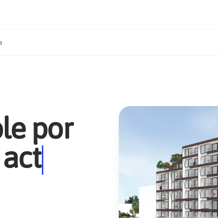
a
le por
 activos