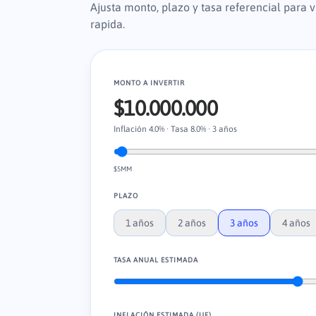
Ajusta monto, plazo y tasa referencial para 
rapida.
MONTO A INVERTIR
$10.000.000
Inflación
4.0
% · Tasa
8.0
% ·
3
años
$5MM
PLAZO
1
años
2
años
3
años
4
años
TASA ANUAL ESTIMADA
INFLACIÓN ESTIMADA (UF)