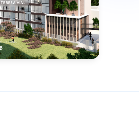
 TERESA VIAL
al captado
B